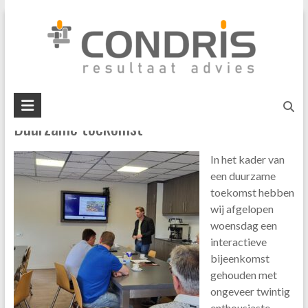
Skip
#toekomst
to
content
U bent hier:
Home
»
#toekomst
Condris
Duurzame toekomst
resultaat
advies
In het kader van
interim
een duurzame
management
toekomst hebben
business
wij afgelopen
mediation
woensdag een
interactieve
bijeenkomst
gehouden met
ongeveer twintig
enthousiaste