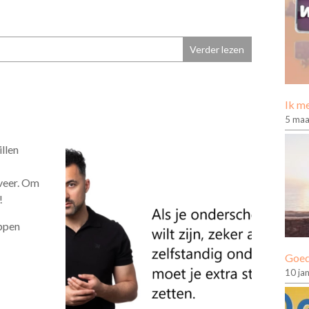
Verder lezen
Ik me
5 maa
illen
fveer. Om
!
appen
Goed
10 ja