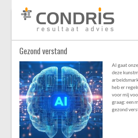
Condris
Skip
#succes
resultaat
to
advies
content
interim
management
Gezond verstand
business
mediation
AI gaat onz
deze kunstma
arbeidsmarkt
heb er regel
voor mij voo
graag: een m
gezond vers