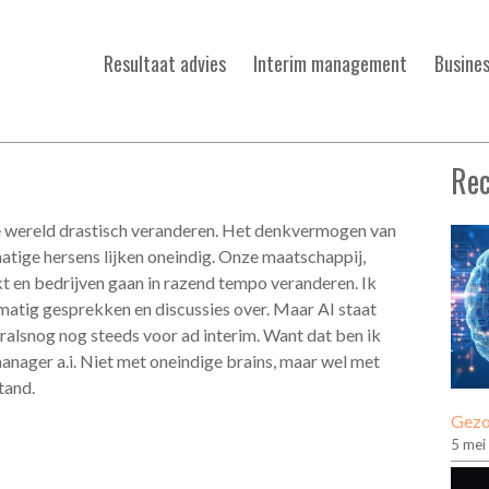
Resultaat advies
Interim management
Busine
Rec
e wereld drastisch veranderen. Het denkvermogen van
tige hersens lijken oneindig. Onze maatschappij,
 en bedrijven gaan in razend tempo veranderen. Ik
matig gesprekken en discussies over. Maar AI staat
ralsnog nog steeds voor ad interim. Want dat ben ik
anager a.i. Niet met oneindige brains, maar wel met
tand.
Gezo
5 mei