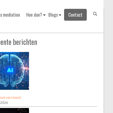
ss mediation
Hoe dan?
Blogs
Contact
U bent hier:
Home
»
#succes
ente berichten
nd verstand
 2026