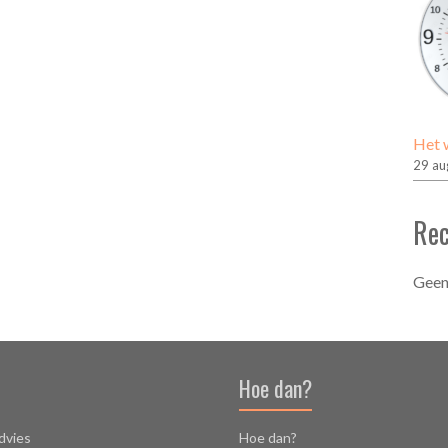
Het w
29 au
Rec
Geen
Hoe dan?
dvies
Hoe dan?