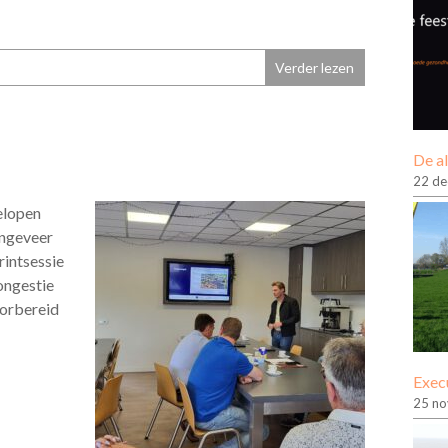
Verder lezen
De a
22 d
elopen
ongeveer
intsessie
ongestie
oorbereid
Exec
25 n