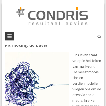
Skip
professionaliteit
to
content
U bent hier:
Home
»
professionaliteit
Condris
Marketing de basis
resultaat
advies
Ons leven staat
interim
volop in het teken
management
van marketing.
business
De meest mooie
mediation
tips en
verdienmodellen
vliegen ons om de
oren via social
media. In elke
winkelstraat en in