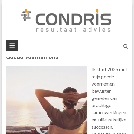
Skip
verkoop klaar maken
to
content
U bent hier:
Home
»
verkoop klaar maken
Condris
Goede voornemens
resultaat
advies
Ik start 2025 met
interim
mijn goede
management
voornemen:
business
bewuster
mediation
genieten van
prachtige
samenwerkingen
en jullie zakelijke
successen.
En dat ga ik doen!