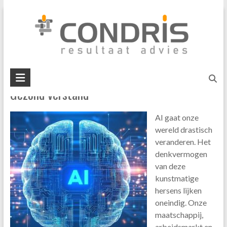
Skip
#taakgericht
to
content
U bent hier:
Home
»
#taakgericht
Condris
Gezond verstand
resultaat
advies
AI gaat onze
interim
wereld drastisch
management
veranderen. Het
business
denkvermogen
mediation
van deze
kunstmatige
hersens lijken
oneindig. Onze
maatschappij,
arbeidsmarkt en