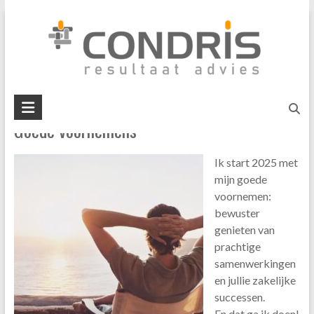
Skip
rendementsverbetering
to
content
U bent hier:
Home
»
rendementsverbetering
Condris
Goede voornemens
resultaat
advies
Ik start 2025 met
interim
mijn goede
management
voornemen:
business
bewuster
mediation
genieten van
prachtige
samenwerkingen
en jullie zakelijke
successen.
En dat ga ik doen!