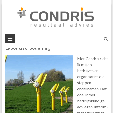
Skip
persoonlijke ontwikkeling;
to
content
U bent hier:
Home
»
persoonlijke ontwikkeling;
Condris
Executive coaching
resultaat
advies
Met Condris richt
interim
ik mij op
management
bedrijven en
business
organisaties die
mediation
stappen
ondernemen. Dat
doe ik met
bedrijfskundige
adviezen, interim-
management en