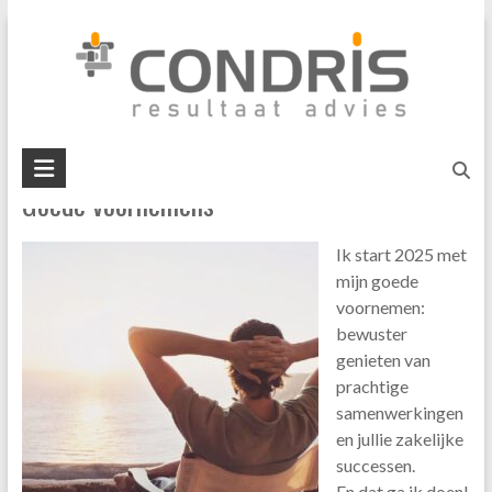
Skip
Organisatieontwikkeling
to
content
U bent hier:
Home
»
Organisatieontwikkeling
Condris
Goede voornemens
resultaat
advies
Ik start 2025 met
interim
mijn goede
management
voornemen:
business
bewuster
mediation
genieten van
prachtige
samenwerkingen
en jullie zakelijke
successen.
En dat ga ik doen!