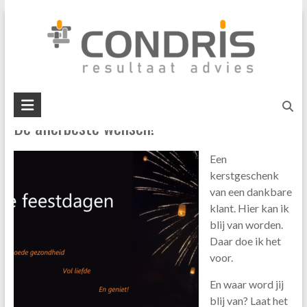
Skip
ondernemer;
to
content
U bent hier:
Home
»
ondernemer;
Condris
De allerbeste wensen!
resultaat
advies
Een
interim
kerstgeschenk
management
van een dankbare
business
klant. Hier kan ik
mediation
blij van worden.
Daar doe ik het
voor.
En waar word jij
blij van? Laat het