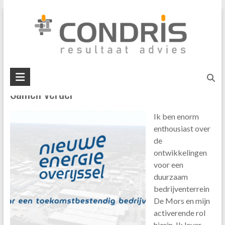
Skip
netcongestie
to
content
U bent hier:
Home
»
netcongestie
Condris
Samen verder
resultaat
advies
Ik ben enorm
interim
enthousiast over
management
de
business
ontwikkelingen
mediation
voor een
duurzaam
bedrijventerrein
De Mors en mijn
activerende rol
hierin. Ik lever