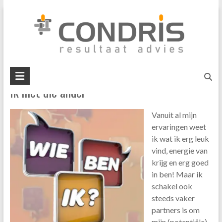
Skip
#grip op groei
to
content
U bent hier:
Home
»
#grip op groei
Condris
Ik met die ander
resultaat
advies
Vanuit al mijn
interim
ervaringen weet
management
ik wat ik erg leuk
business
vind, energie van
mediation
krijg en erg goed
in ben! Maar ik
schakel ook
steeds vaker
partners is om
mijn (potentiële)