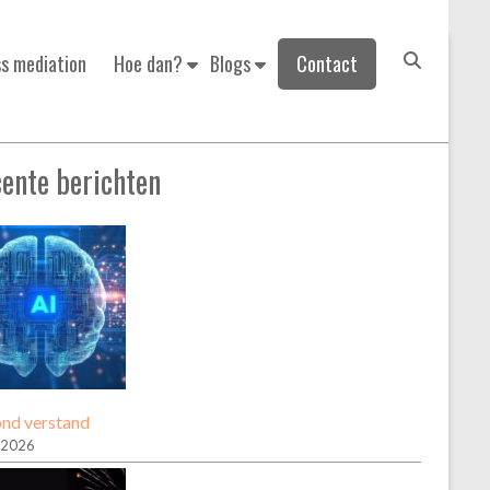
ss mediation
Hoe dan?
Blogs
Contact
U bent hier:
Home
»
energietransitie
ente berichten
nd verstand
 2026