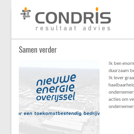
Condris
Skip
energietransitie
resultaat
to
advies
content
interim
management
Samen verder
business
mediation
Ik ben enor
duurzaam bed
Ik lever gra
haalbaarhei
ondernemers
acties om ve
ondernemer