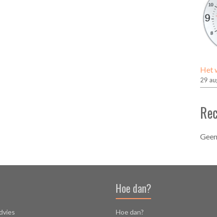
Het w
29 au
Rec
Geen
Hoe dan?
dvies
Hoe dan?