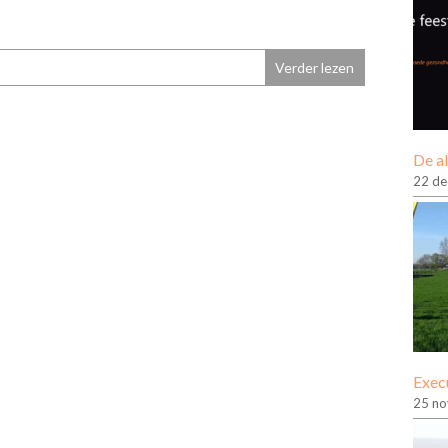
Verder lezen
De a
22 d
Exec
25 n